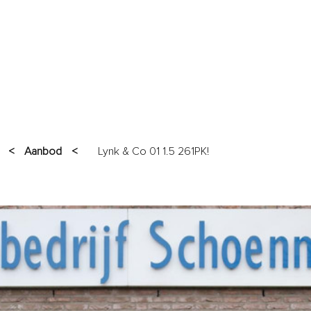
AANBOD
GARANTIES
SERVICES
VERKOCHT
OVER O
<
Aanbod
<
Lynk & Co 01 1.5 261PK!