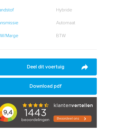
andstof
Hybride
ansmissie
Automaat
W/Marge
BTW
Deel dit voertuig
Download pdf