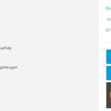
Br
Tr
BT
uurhulp
t geheugen