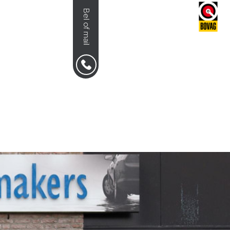
Bel of mail
NS
0492-351030