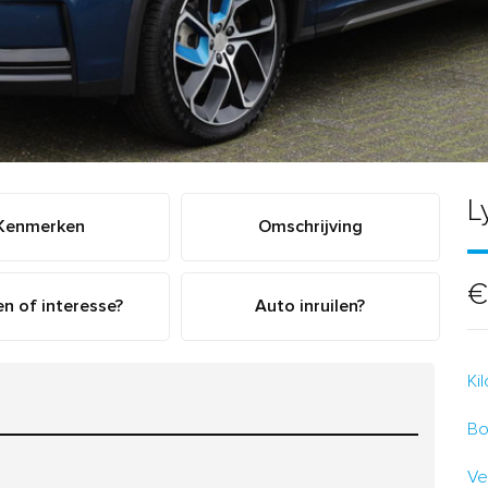
L
Kenmerken
Omschrijving
€
n of interesse?
Auto inruilen?
Ki
Bo
Ve