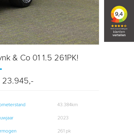
ynk & Co 01 1.5 261PK!
 23.945,-
lometerstand
43.384km
uwjaar
2023
rmogen
261 pk