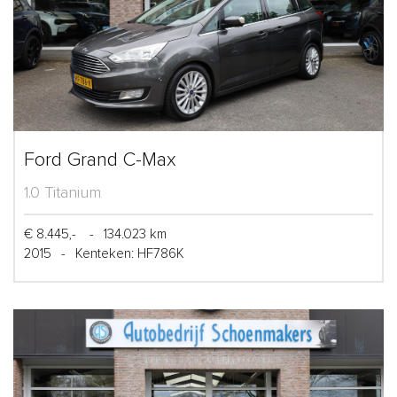
Ford Grand C-Max
1.0 Titanium
€ 8.445,-
-
134.023 km
2015
-
Kenteken: HF786K