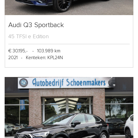
Audi Q3 Sportback
45 TFSI e Edition
€ 30.195,-
-
103.989 km
2021
-
Kenteken: KPL24N