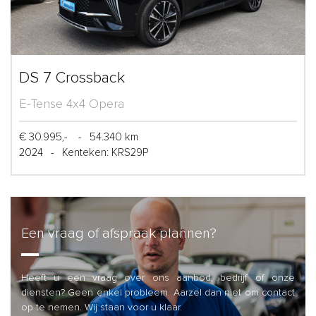
DS 7 Crossback
E-Tense 4x4 Opera
€ 30.995,-
-
54.340 km
2024
-
Kenteken: KRS29P
Een vraag of afspraak plannen?
Heeft u een vraag over ons aanbod, bedrijf of onze
diensten? Geen enkel probleem. Aarzel dan niet om contact
op te nemen. Wij staan voor u klaar.