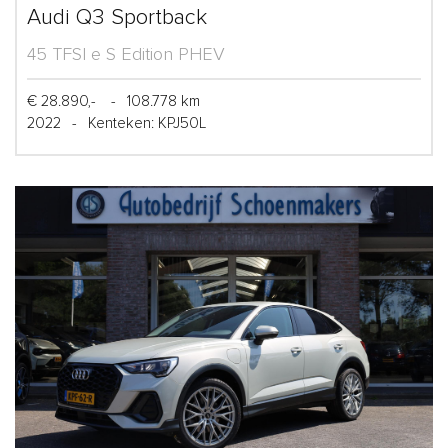
Audi Q3 Sportback
45 TFSI e S Edition PHEV
€ 28.890,-
-
108.778 km
2022
-
Kenteken: KPJ50L