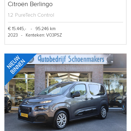
Citroën Berlingo
1.2 PureTech Control
€ 15.445,-
-
95.246 km
2023
-
Kenteken: V03PSZ