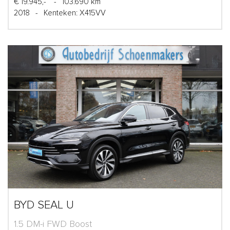
€ 19.945,-
-
103.690 km
2018
-
Kenteken: X415VV
BYD SEAL U
1.5 DM-i FWD Boost