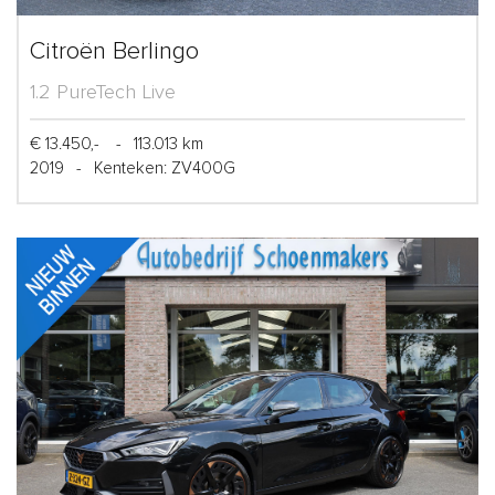
Citroën Berlingo
1.2 PureTech Live
€ 13.450,-
-
113.013 km
2019
-
Kenteken: ZV400G