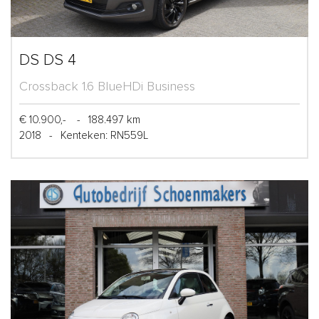
DS DS 4
Crossback 1.6 BlueHDi Business
€ 10.900,-
-
188.497 km
2018
-
Kenteken: RN559L