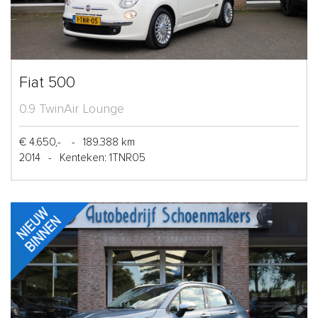
Fiat 500
0.9 TwinAir Lounge
€ 4.650,-
-
189.388 km
2014
-
Kenteken: 1TNR05