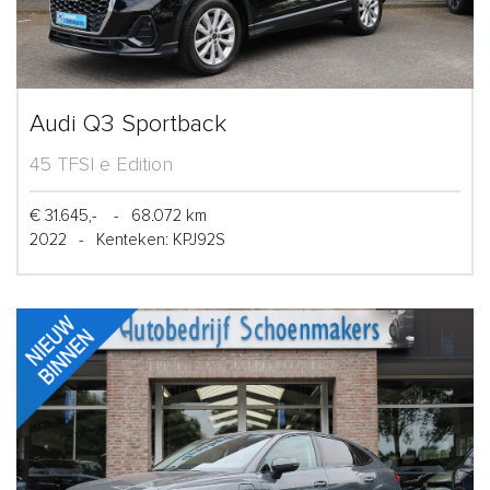
Audi Q3 Sportback
45 TFSI e Edition
€ 31.645,-
-
68.072 km
2022
-
Kenteken: KPJ92S