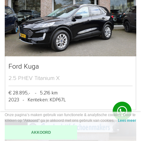
Ford Kuga
2.5 PHEV Titanium X
€ 28.895,-
-
5.216 km
2023
-
Kenteken: KDP67L
Onze pagina’s maken gebruik van functionele & analytische cookies. Door te
klikken op "Akkoord" ga je akkoord met ons gebruik van cookies.
Lees meer
AKKOORD