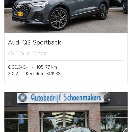
Audi Q3 Sportback
45 TFSI e Edition
€ 30.640,-
-
105.177 km
2022
-
Kenteken: KPJ93S