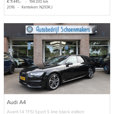
€ 11.445,-
-
194.330 km
2016
-
Kenteken: N293KJ
Audi A4
Avant 1.4 TFSI Sport S line black edition