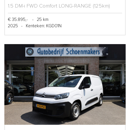
1.5 DM-i FWD Comfort LONG-RANGE (125km)
€ 35.895,-
-
25 km
2025
-
Kenteken: KGD01N