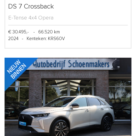
DS 7 Crossback
E-Tense 4x4 Opera
€ 30.495,-
-
66.520 km
2024
-
Kenteken: KRS60V