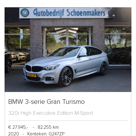
BMW 3-serie Gran Turismo
320i High Executive Edition M-Sport
€ 27.945,-
-
82.255 km
2020
-
Kenteken: G247ZP