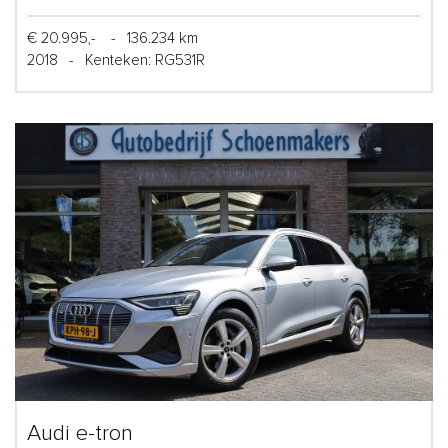
€ 20.995,-
-
136.234 km
2018
-
Kenteken: RG531R
Audi e-tron