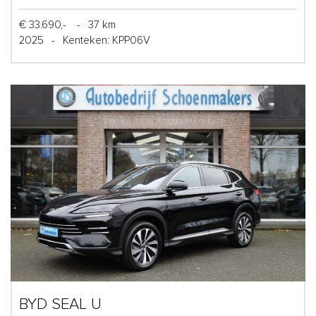
€ 33.690,-
-
37 km
2025
-
Kenteken: KPP06V
BYD SEAL U