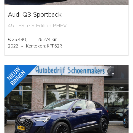
Audi Q3 Sportback
45 TFSI e S Edition PHEV
€ 35.490,-
-
26.274 km
2022
-
Kenteken: KPF62R