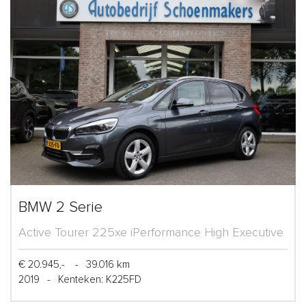
BMW 2 Serie
Active Tourer 225xe iPerformance High Executive
€ 20.945,-
-
39.016 km
2019
-
Kenteken: K225FD