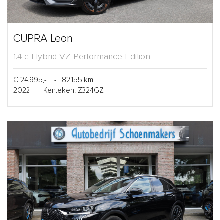
CUPRA Leon
1.4 e-Hybrid VZ Performance Edition
€ 24.995,-
-
82.155 km
2022
-
Kenteken: Z324GZ