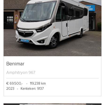
Benimar
Amphitryon 967
€ 69.500,-
-
119.238 km
2023
-
Kenteken: 9137