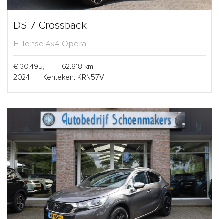
DS 7 Crossback
E-Tense 4x4 Opera
€ 30.495,-
-
62.818 km
2024
-
Kenteken: KRN57V