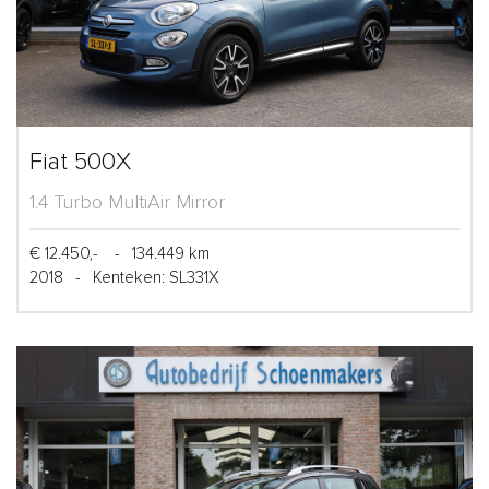
Fiat 500X
1.4 Turbo MultiAir Mirror
€ 12.450,-
-
134.449 km
2018
-
Kenteken: SL331X