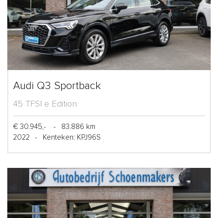
Audi Q3 Sportback
45 TFSI e Edition
€ 30.945,-
-
83.886 km
2022
-
Kenteken: KPJ96S