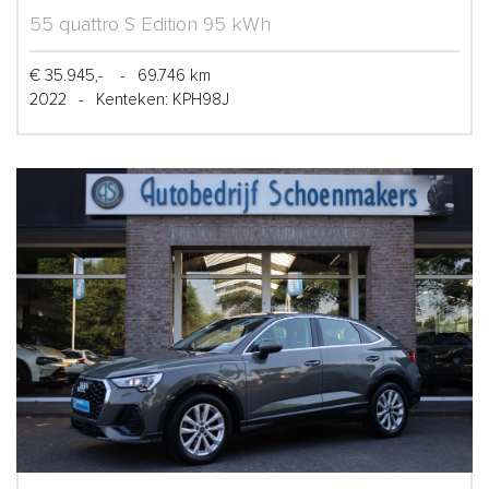
55 quattro S Edition 95 kWh
€ 35.945,-
-
69.746 km
2022
-
Kenteken: KPH98J