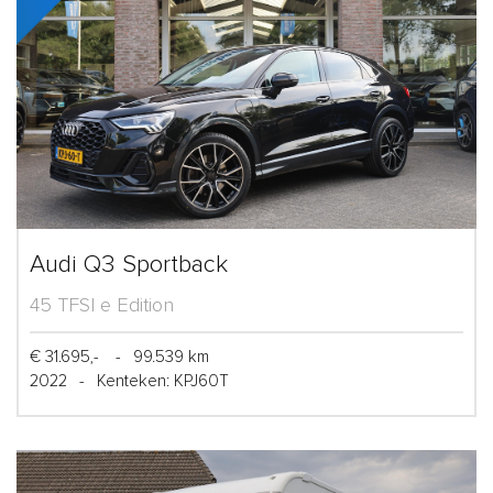
Audi Q3 Sportback
45 TFSI e Edition
€ 31.695,-
-
99.539 km
2022
-
Kenteken: KPJ60T