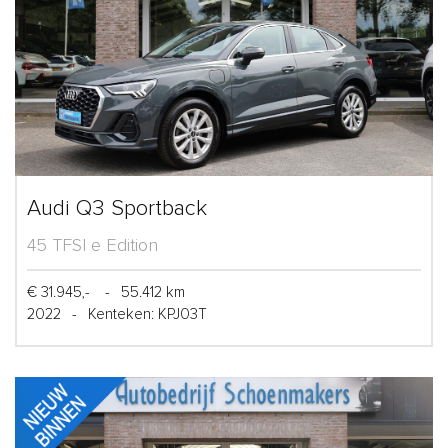
Audi Q3 Sportback
45 TFSI e Edition
€ 31.945,-
-
55.412 km
2022
-
Kenteken: KPJ03T