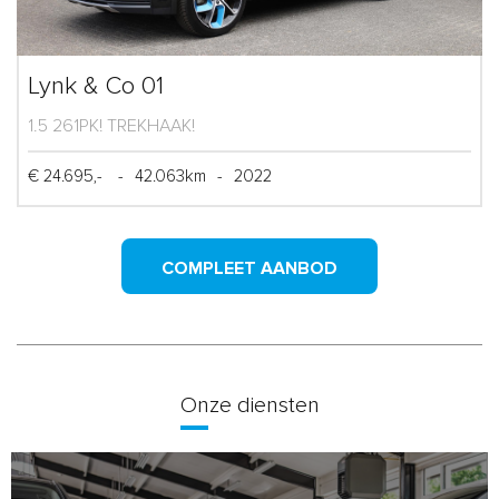
Lynk & Co 01
1.5 261PK! TREKHAAK!
€ 24.695,-
-
42.063km
-
2022
COMPLEET AANBOD
Onze diensten