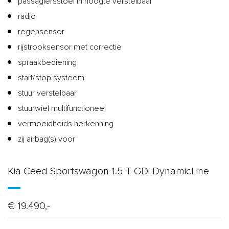
passagiersstoel in hoogte verstelbaar
radio
regensensor
rijstrooksensor met correctie
spraakbediening
start/stop systeem
stuur verstelbaar
stuurwiel multifunctioneel
vermoeidheids herkenning
zij airbag(s) voor
Kia Ceed Sportswagon 1.5 T-GDi DynamicLine
€ 19.490,-