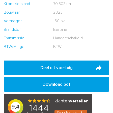
Kilometerstand
70.803km
Bouwjaar
2023
Vermogen
160 pk
Brandstof
Benzine
Transmissie
Handgeschakeld
BTW/Marge
BTW
Deel dit voertuig
Download pdf