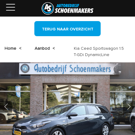
TERUG NAAR OVERZICHT
Home
<
Aanbod
<
Kia Ceed Sportswagon 1.5
T-GDi DynamicLine