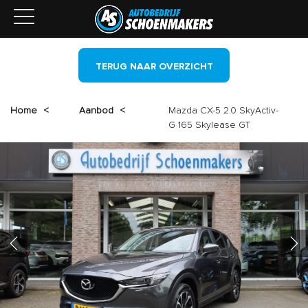
TERUG NAAR OVERZICHT
Home
<
Aanbod
<
Mazda CX-5 2.0 SkyActiv-
G 165 Skylease GT