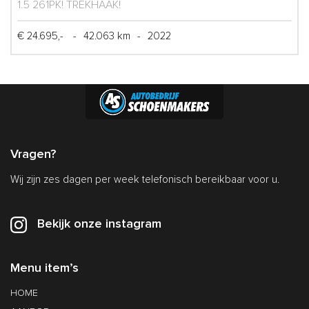
1.5 261PK! TREKHAAK!
€ 24.695,-
-
42.063 km
-
2022
Vragen?
Wij zijn zes dagen per week telefonisch bereikbaar voor u.
Bekijk onze instagram
Menu item’s
HOME