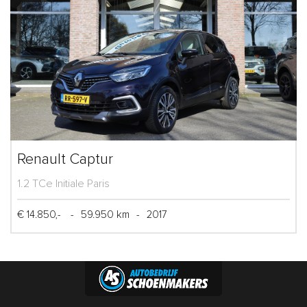
Renault Captur
1.2 TCe Initiale Paris
€ 14.850,-
-
59.950 km
-
2017