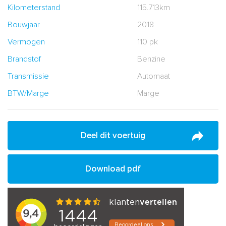
Kilometerstand
115.713km
Bouwjaar
2018
Vermogen
110 pk
Brandstof
Benzine
Transmissie
Automaat
BTW/Marge
Marge
Deel dit voertuig
Download pdf