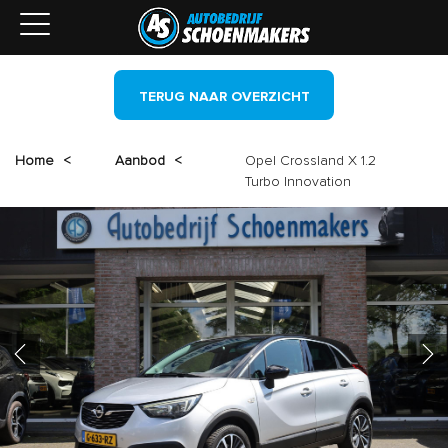
TERUG NAAR OVERZICHT
Home
<
Aanbod
<
Opel Crossland X 1.2
Turbo Innovation