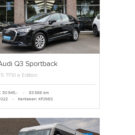
Audi Q3 Sportback
45 TFSI e Edition
 30.945,-
-
83.886 km
2022
-
Kenteken: KPJ96S