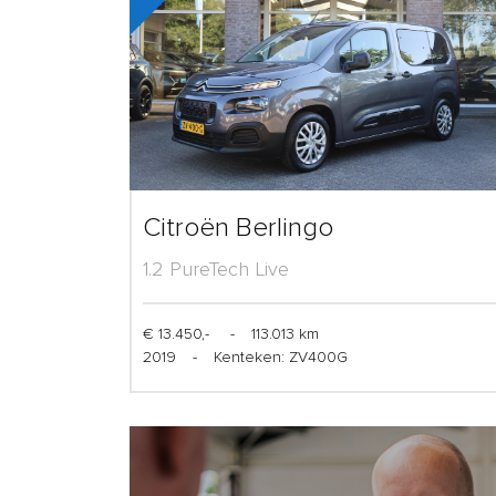
Citroën Berlingo
1.2 PureTech Live
€ 13.450,-
-
113.013 km
2019
-
Kenteken: ZV400G