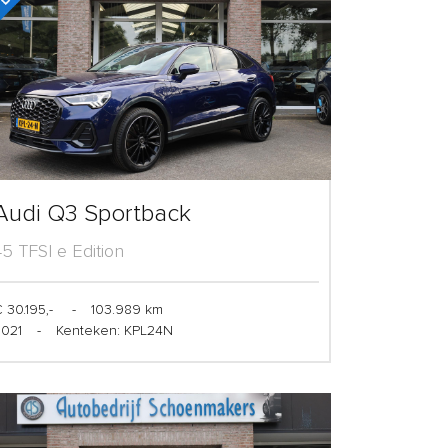
Audi Q3 Sportback
45 TFSI e Edition
 30.195,-
-
103.989 km
2021
-
Kenteken: KPL24N