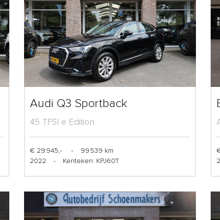
Audi Q3 Sportback
45 TFSI e Edition
€ 29.945,-
-
99.539 km
€
2022
-
Kenteken: KPJ60T