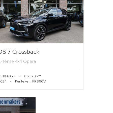
DS 7 Crossback
E-Tense 4x4 Opera
 30.495,-
-
66.520 km
2024
-
Kenteken: KRS60V