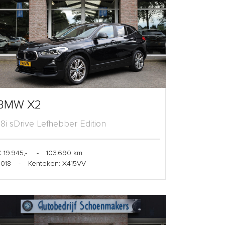
BMW X2
1.8i sDrive Lefhebber Edition
 19.945,-
-
103.690 km
2018
-
Kenteken: X415VV