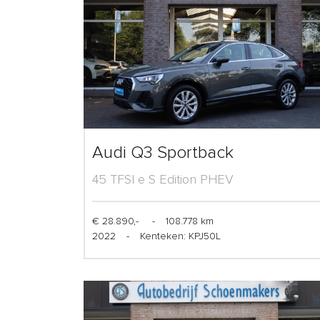
Audi Q3 Sportback
45 TFSI e S Edition PHEV
€ 28.890,-
-
108.778 km
2022
-
Kenteken: KPJ50L