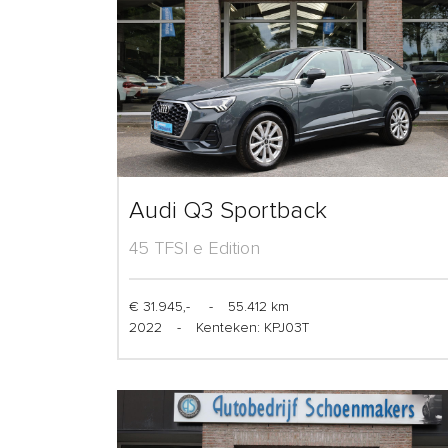
Audi Q3 Sportback
45 TFSI e Edition
€ 31.945,-
-
55.412 km
2022
-
Kenteken: KPJ03T