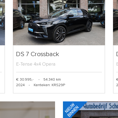
DS 7 Crossback
E-Tense 4x4 Opera
€ 30.995,-
-
54.340 km
€
2024
-
Kenteken: KRS29P