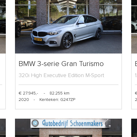
BMW 3-serie Gran Turismo
320i High Executive Edition M-Sport
€ 27.945,-
-
82.255 km
€
2020
-
Kenteken: G247ZP