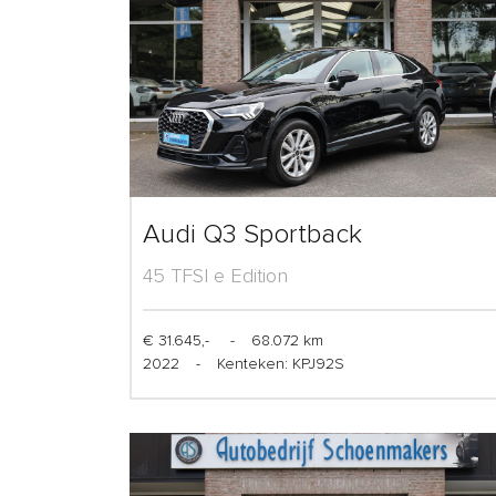
Audi Q3 Sportback
45 TFSI e Edition
€ 31.645,-
-
68.072 km
2022
-
Kenteken: KPJ92S