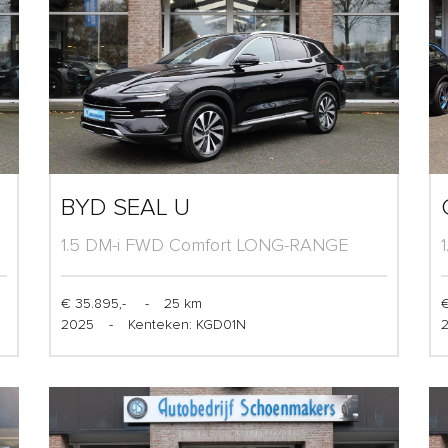
BYD SEAL U
1.5 DM-i FWD Comfort LONG-RANGE
(125km)
€ 35.895,-
-
25 km
€
2025
-
Kenteken: KGD01N