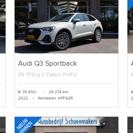
Audi Q3 Sportback
45 TFSI e S Edition PHEV
€ 35.490,-
-
26.274 km
€
2022
-
Kenteken: KPF62R