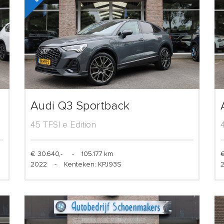
Audi Q3 Sportback
45 TFSI e Edition
€ 30.640,-
-
105.177 km
€
2022
-
Kenteken: KPJ93S