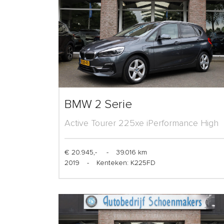
BMW 2 Serie
Active Tourer 225xe iPerformance High
Executive
€ 20.945,-
-
39.016 km
2019
-
Kenteken: K225FD