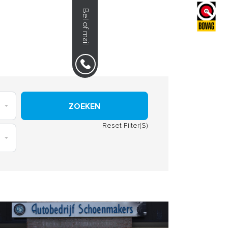
Bel of mail
NS
0492-351030
ZOEKEN
Reset Filter(S)