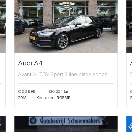
Audi A4
Avant 1.4 TFSI Sport S line black edition
€ 20.995,-
-
136.234 km
€
2018
-
Kenteken: RG531R