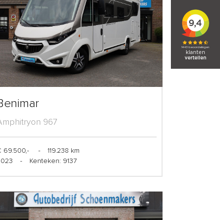
Benimar
Amphitryon 967
 69.500,-
-
119.238 km
2023
-
Kenteken: 9137