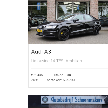
Audi A3
Limousine 1.4 TFSI Ambition
€ 11.445,-
-
194.330 km
2016
-
Kenteken: N293KJ