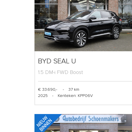
BYD SEAL U
1.5 DM-i FWD Boost
€ 33.690,-
-
37 km
2025
-
Kenteken: KPP06V