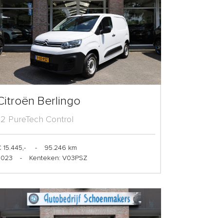
Citroën Berlingo
1.2 PureTech Control
 15.445,-
-
95.246 km
2023
-
Kenteken: V03PSZ