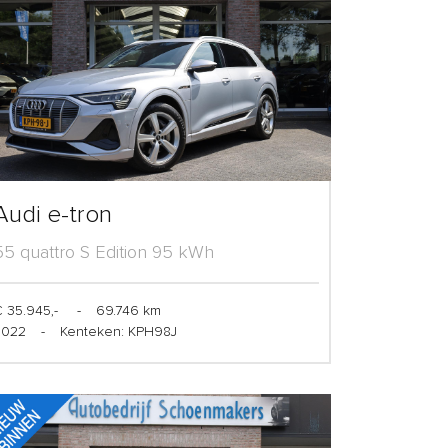
Audi e-tron
55 quattro S Edition 95 kWh
 35.945,-
-
69.746 km
2022
-
Kenteken: KPH98J