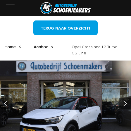
TERUG NAAR OVERZICHT
Home
<
Aanbod
<
Opel Crossland 1.2 Turbo
GS Line