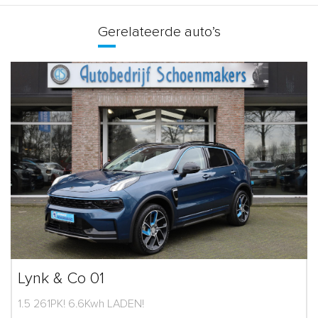
Gerelateerde auto’s
Lynk & Co 01
1.5 261PK! 6.6Kwh LADEN!