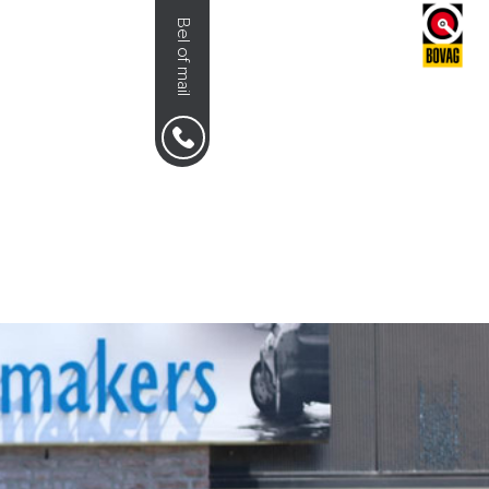
Bel of mail
NS
0492-351030