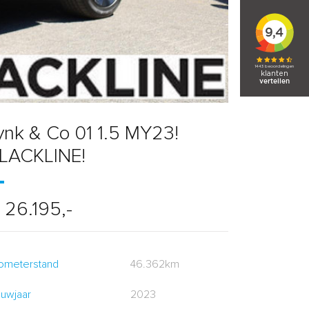
ynk & Co 01 1.5 MY23!
LACKLINE!
 26.195,-
lometerstand
46.362km
uwjaar
2023