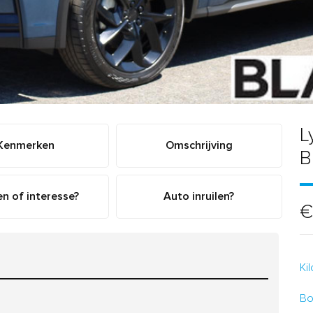
L
Kenmerken
Omschrijving
B
n of interesse?
Auto inruilen?
€
Ki
Bo