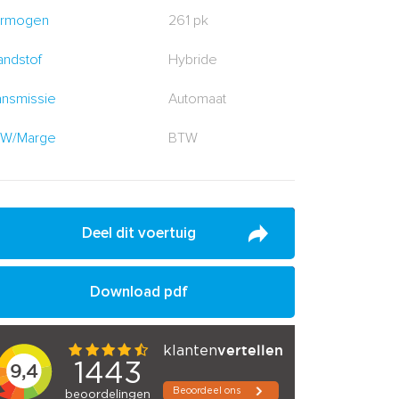
rmogen
261 pk
andstof
Hybride
ansmissie
Automaat
W/Marge
BTW
Deel dit voertuig
Download pdf