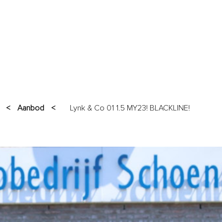
AANBOD
GARANTIES
SERVICES
VERKOCHT
OVER O
<
Aanbod
<
Lynk & Co 01 1.5 MY23! BLACKLINE!