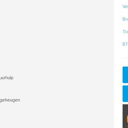
Ve
Br
Tr
BT
uurhulp
t geheugen