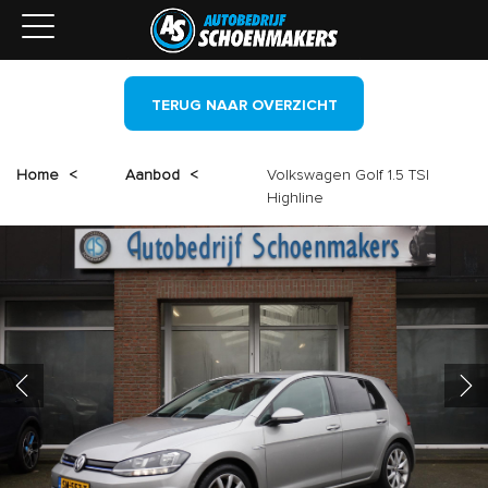
TERUG NAAR OVERZICHT
Home
<
Aanbod
<
Volkswagen Golf 1.5 TSI
Highline