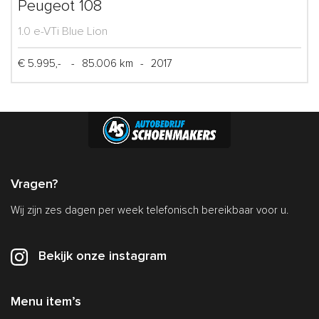
Peugeot 108
1.0 e-VTi Blue Lion
€ 5.995,-
-
85.006 km
-
2017
Vragen?
Wij zijn zes dagen per week telefonisch bereikbaar voor u.
Bekijk onze instagram
Menu item’s