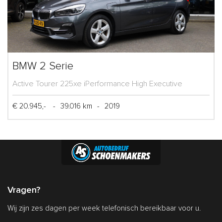
BMW 2 Serie
Active Tourer 225xe iPerformance High Executive
€ 20.945,-
-
39.016 km
-
2019
Vragen?
Wij zijn zes dagen per week telefonisch bereikbaar voor u.