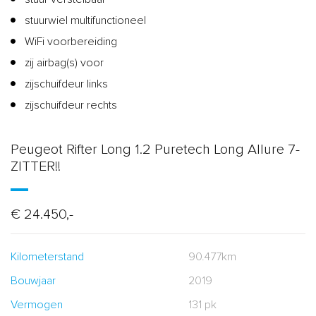
stuurwiel multifunctioneel
WiFi voorbereiding
zij airbag(s) voor
zijschuifdeur links
zijschuifdeur rechts
Peugeot Rifter Long 1.2 Puretech Long Allure 7-
ZITTER!!
€ 24.450,-
Kilometerstand
90.477km
Bouwjaar
2019
Vermogen
131 pk