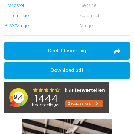
Brandstof
Benzine
Transmissie
Automaat
BTW/Marge
Marge
Deel dit voertuig
Download pdf