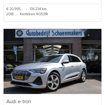
€ 20.995,-
-
136.234 km
2018
-
Kenteken: RG531R
Audi e-tron