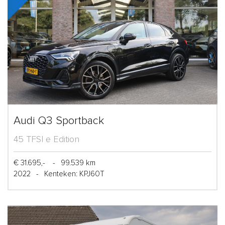
Audi Q3 Sportback
45 TFSI e Edition
€ 31.695,-
-
99.539 km
2022
-
Kenteken: KPJ60T