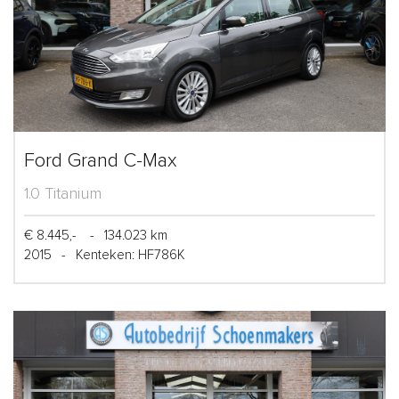
Ford Grand C-Max
1.0 Titanium
€ 8.445,-
-
134.023 km
2015
-
Kenteken: HF786K