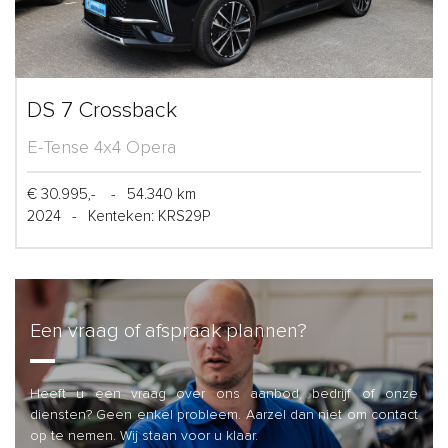
DS 7 Crossback
E-Tense 4x4 Opera
€ 30.995,-
-
54.340 km
2024
-
Kenteken: KRS29P
Een vraag of afspraak plannen?
Heeft u een vraag over ons aanbod, bedrijf of onze
diensten? Geen enkel probleem. Aarzel dan niet om contact
op te nemen. Wij staan voor u klaar.