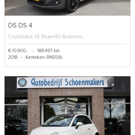
DS DS 4
Crossback 1.6 BlueHDi Business
€ 10.900,-
-
188.497 km
2018
-
Kenteken: RN559L