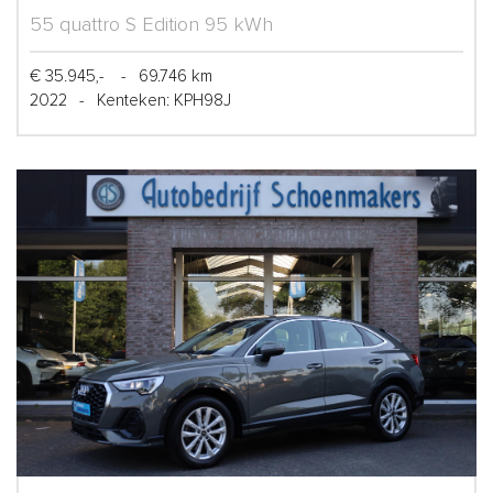
55 quattro S Edition 95 kWh
€ 35.945,-
-
69.746 km
2022
-
Kenteken: KPH98J