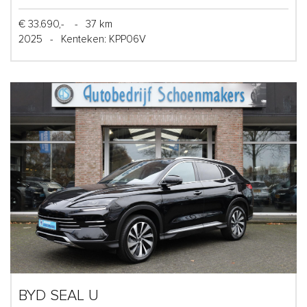
€ 33.690,-
-
37 km
2025
-
Kenteken: KPP06V
BYD SEAL U