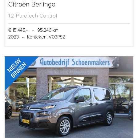
Citroën Berlingo
1.2 PureTech Control
€ 15.445,-
-
95.246 km
2023
-
Kenteken: V03PSZ