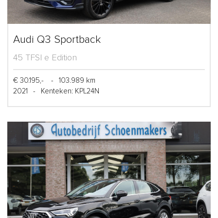
Audi Q3 Sportback
45 TFSI e Edition
€ 30.195,-
-
103.989 km
2021
-
Kenteken: KPL24N