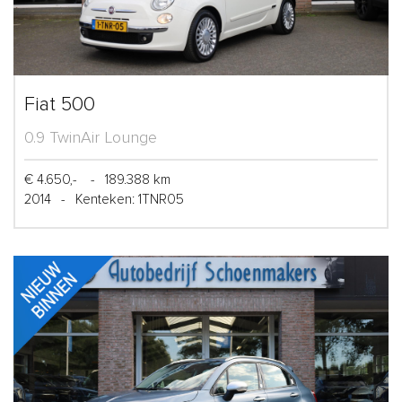
Fiat 500
0.9 TwinAir Lounge
€ 4.650,-
-
189.388 km
2014
-
Kenteken: 1TNR05