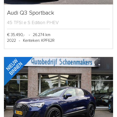
Audi Q3 Sportback
45 TFSI e S Edition PHEV
€ 35.490,-
-
26.274 km
2022
-
Kenteken: KPF62R