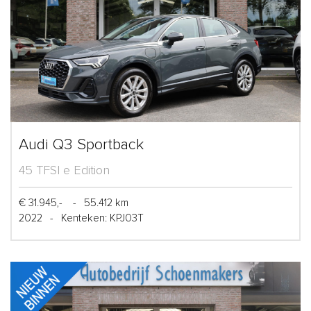
Audi Q3 Sportback
45 TFSI e Edition
€ 31.945,-
-
55.412 km
2022
-
Kenteken: KPJ03T