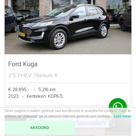
Ford Kuga
2.5 PHEV Titanium X
€ 28.895,-
-
5.216 km
2023
-
Kenteken: KDP67L
Onze pagina’s maken gebruik van functionele & analytische cookies. Door te
klikken op "Akkoord" ga je akkoord met ons gebruik van cookies.
Lees meer
AKKOORD