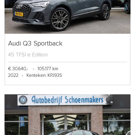
Audi Q3 Sportback
45 TFSI e Edition
€ 30.640,-
-
105.177 km
2022
-
Kenteken: KPJ93S