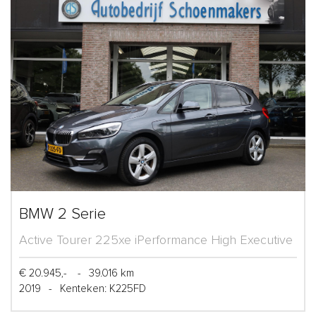
BMW 2 Serie
Active Tourer 225xe iPerformance High Executive
€ 20.945,-
-
39.016 km
2019
-
Kenteken: K225FD