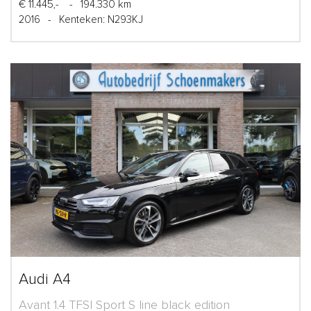
€ 11.445,-
-
194.330 km
2016
-
Kenteken: N293KJ
Audi A4
Avant 1.4 TFSI Sport S line black edition