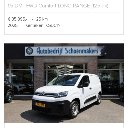
1.5 DM-i FWD Comfort LONG-RANGE (125km)
€ 35.895,-
-
25 km
2025
-
Kenteken: KGD01N