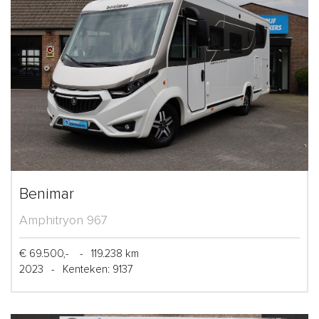
Benimar
Amphitryon 967
€ 69.500,-
-
119.238 km
2023
-
Kenteken: 9137