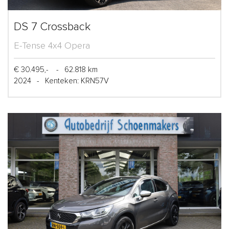
DS 7 Crossback
E-Tense 4x4 Opera
€ 30.495,-
-
62.818 km
2024
-
Kenteken: KRN57V