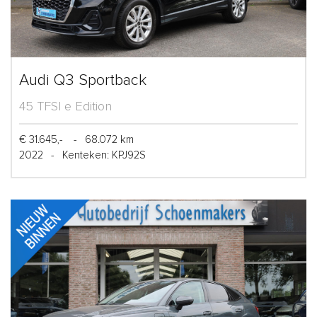
Audi Q3 Sportback
45 TFSI e Edition
€ 31.645,-
-
68.072 km
2022
-
Kenteken: KPJ92S