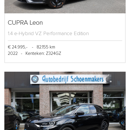
CUPRA Leon
1.4 e-Hybrid VZ Performance Edition
€ 24.995,-
-
82.155 km
2022
-
Kenteken: Z324GZ