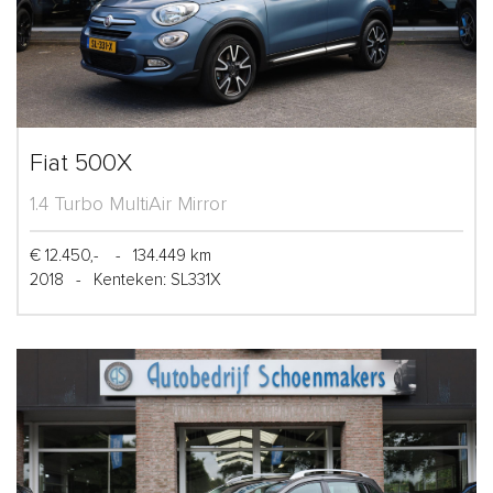
Fiat 500X
1.4 Turbo MultiAir Mirror
€ 12.450,-
-
134.449 km
2018
-
Kenteken: SL331X