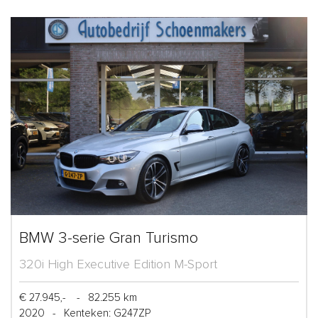
BMW 3-serie Gran Turismo
320i High Executive Edition M-Sport
€ 27.945,-
-
82.255 km
2020
-
Kenteken: G247ZP