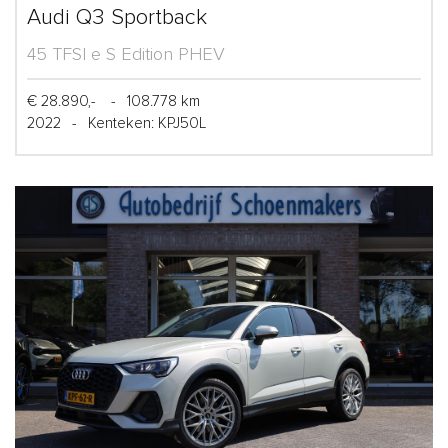
Audi Q3 Sportback
45 TFSI e S Edition PHEV
€ 28.890,-
-
108.778 km
2022
-
Kenteken: KPJ50L