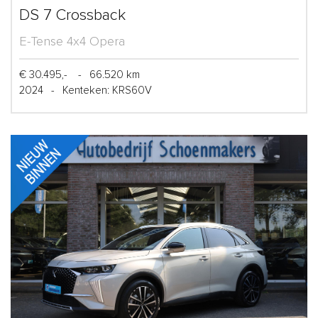
DS 7 Crossback
E-Tense 4x4 Opera
€ 30.495,-
-
66.520 km
2024
-
Kenteken: KRS60V