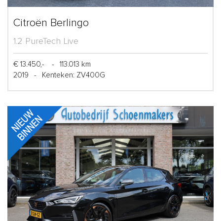
Citroën Berlingo
1.2 PureTech Live
€ 13.450,-
-
113.013 km
2019
-
Kenteken: ZV400G