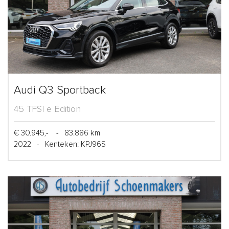
Audi Q3 Sportback
45 TFSI e Edition
€ 30.945,-
-
83.886 km
2022
-
Kenteken: KPJ96S