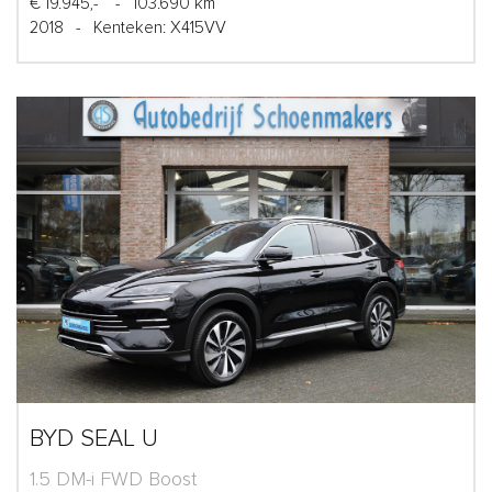
€ 19.945,-
-
103.690 km
2018
-
Kenteken: X415VV
BYD SEAL U
1.5 DM-i FWD Boost