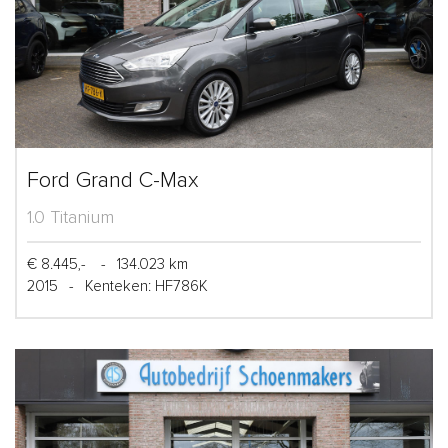
Ford Grand C-Max
1.0 Titanium
€ 8.445,-
-
134.023 km
2015
-
Kenteken: HF786K