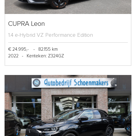
CUPRA Leon
1.4 e-Hybrid VZ Performance Edition
€ 24.995,-
-
82.155 km
2022
-
Kenteken: Z324GZ