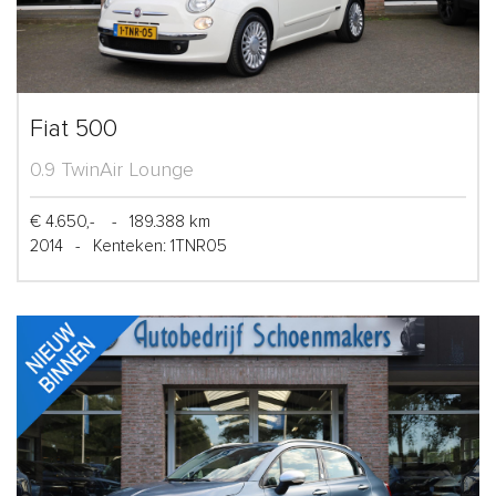
Fiat 500
0.9 TwinAir Lounge
€ 4.650,-
-
189.388 km
2014
-
Kenteken: 1TNR05