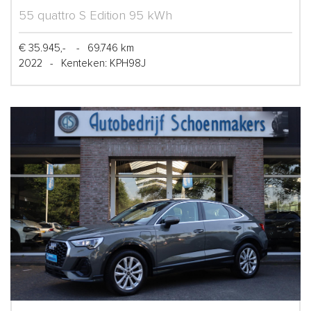
55 quattro S Edition 95 kWh
€ 35.945,-
-
69.746 km
2022
-
Kenteken: KPH98J