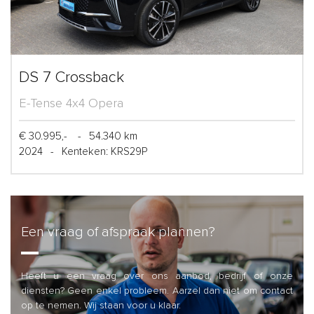
DS 7 Crossback
E-Tense 4x4 Opera
€ 30.995,-
-
54.340 km
2024
-
Kenteken: KRS29P
Een vraag of afspraak plannen?
Heeft u een vraag over ons aanbod, bedrijf of onze
diensten? Geen enkel probleem. Aarzel dan niet om contact
op te nemen. Wij staan voor u klaar.