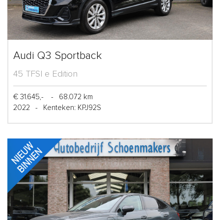
Audi Q3 Sportback
45 TFSI e Edition
€ 31.645,-
-
68.072 km
2022
-
Kenteken: KPJ92S