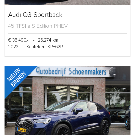
Audi Q3 Sportback
45 TFSI e S Edition PHEV
€ 35.490,-
-
26.274 km
2022
-
Kenteken: KPF62R