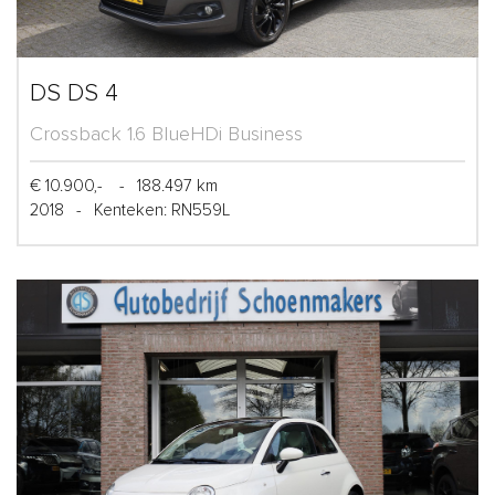
DS DS 4
Crossback 1.6 BlueHDi Business
€ 10.900,-
-
188.497 km
2018
-
Kenteken: RN559L