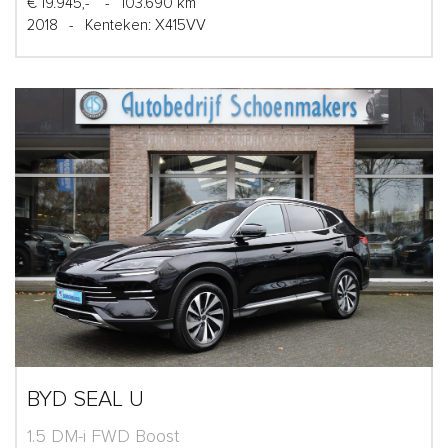
€ 19.945,-
-
103.690 km
2018
-
Kenteken: X415VV
BYD SEAL U
1.5 DM-i FWD Boost