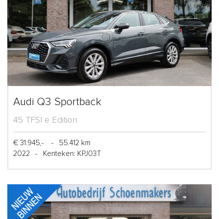
Audi Q3 Sportback
45 TFSI e Edition
€ 31.945,-
-
55.412 km
2022
-
Kenteken: KPJ03T