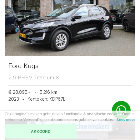
Ford Kuga
2.5 PHEV Titanium X
€ 28.895,-
-
5.216 km
2023
-
Kenteken: KDP67L
Onze pagina’s maken gebruik van functionele & analytische cookies. Door te
klikken op "Akkoord" ga je akkoord met ons gebruik van cookies.
Lees meer
AKKOORD