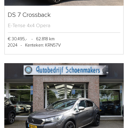
DS 7 Crossback
E-Tense 4x4 Opera
€ 30.495,-
-
62.818 km
2024
-
Kenteken: KRN57V