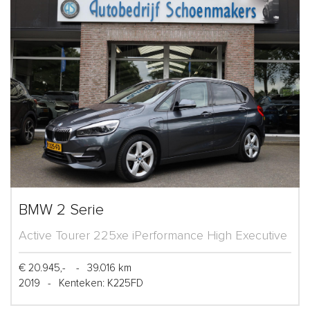
BMW 2 Serie
Active Tourer 225xe iPerformance High Executive
€ 20.945,-
-
39.016 km
2019
-
Kenteken: K225FD