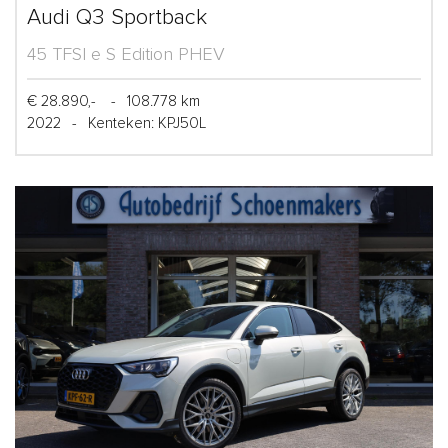
Audi Q3 Sportback
45 TFSI e S Edition PHEV
€ 28.890,-
-
108.778 km
2022
-
Kenteken: KPJ50L