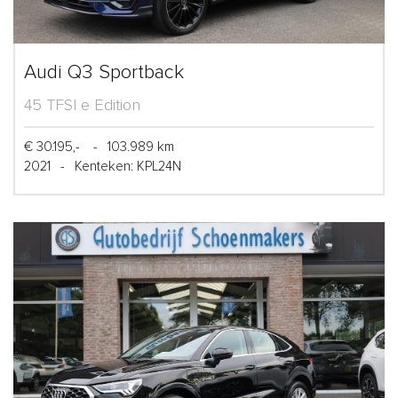
Audi Q3 Sportback
45 TFSI e Edition
€ 30.195,-
-
103.989 km
2021
-
Kenteken: KPL24N