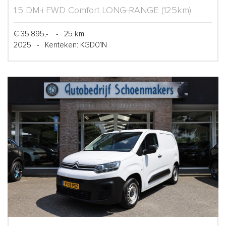
1.5 DM-i FWD Comfort LONG-RANGE (125km)
€ 35.895,-
-
25 km
2025
-
Kenteken: KGD01N