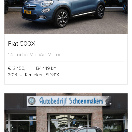
Fiat 500X
1.4 Turbo MultiAir Mirror
€ 12.450,-
-
134.449 km
2018
-
Kenteken: SL331X