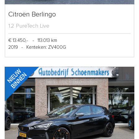
Citroën Berlingo
1.2 PureTech Live
€ 13.450,-
-
113.013 km
2019
-
Kenteken: ZV400G