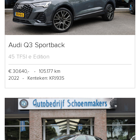
Audi Q3 Sportback
45 TFSI e Edition
€ 30.640,-
-
105.177 km
2022
-
Kenteken: KPJ93S