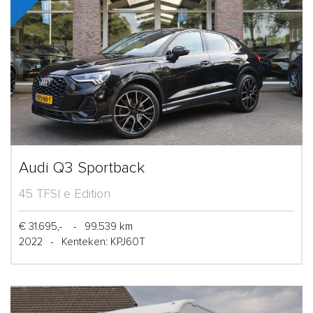
Audi Q3 Sportback
45 TFSI e Edition
€ 31.695,-
-
99.539 km
2022
-
Kenteken: KPJ60T