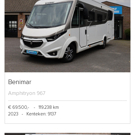
Benimar
Amphitryon 967
€ 69.500,-
-
119.238 km
2023
-
Kenteken: 9137