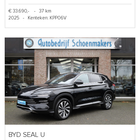
€ 33.690,-
-
37 km
2025
-
Kenteken: KPP06V
BYD SEAL U