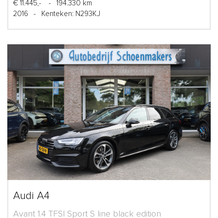
€ 11.445,-
-
194.330 km
2016
-
Kenteken: N293KJ
Audi A4
Avant 1.4 TFSI Sport S line black edition