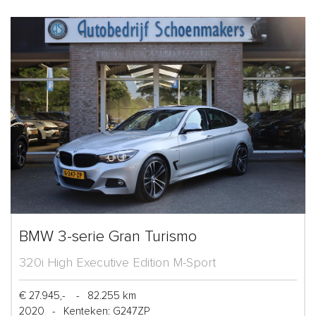
BMW 3-serie Gran Turismo
320i High Executive Edition M-Sport
€ 27.945,-
-
82.255 km
2020
-
Kenteken: G247ZP