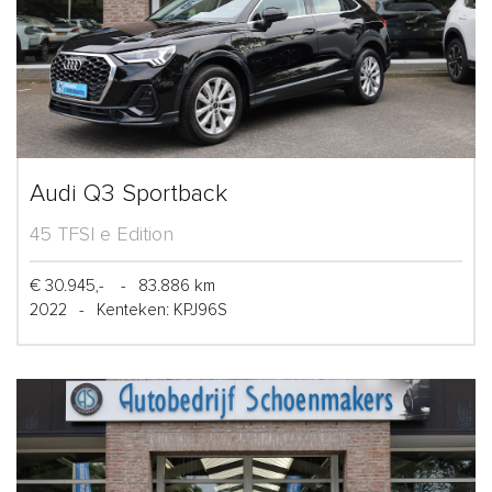
Audi Q3 Sportback
45 TFSI e Edition
€ 30.945,-
-
83.886 km
2022
-
Kenteken: KPJ96S