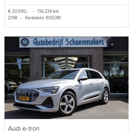
€ 20.995,-
-
136.234 km
2018
-
Kenteken: RG531R
Audi e-tron