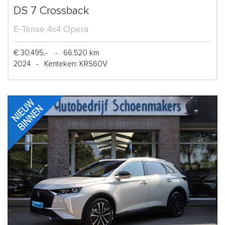
DS 7 Crossback
E-Tense 4x4 Opera
€ 30.495,-
-
66.520 km
2024
-
Kenteken: KRS60V