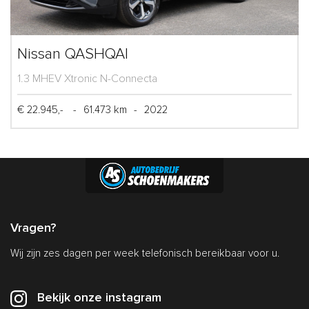
Nissan QASHQAI
1.3 MHEV Xtronic N-Connecta
€ 22.945,-
-
61.473 km
-
2022
Vragen?
Wij zijn zes dagen per week telefonisch bereikbaar voor u.
Bekijk onze instagram