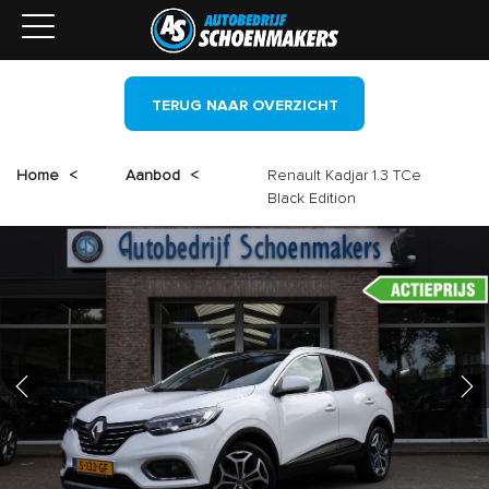
TERUG NAAR OVERZICHT
Home
<
Aanbod
<
Renault Kadjar 1.3 TCe
Black Edition