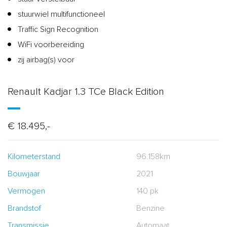
stuurwiel multifunctioneel
Traffic Sign Recognition
WiFi voorbereiding
zij airbag(s) voor
Renault Kadjar 1.3 TCe Black Edition
€ 18.495,-
Kilometerstand
96.158km
Bouwjaar
2021
Vermogen
140 pk
Brandstof
Benzine
Transmissie
Automaat