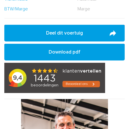
BTW/Marge
Marge
Deel dit voertuig
Download pdf