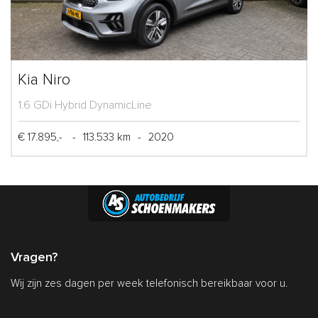
Kia Niro
1.6 GDi Hybrid DynamicLine
€ 17.895,-
-
113.533 km
-
2020
Vragen?
Wij zijn zes dagen per week telefonisch bereikbaar voor u.