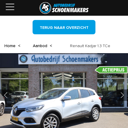
TERUG NAAR OVERZICHT
Home
<
Aanbod
<
Renault Kadjar 1.3 TCe