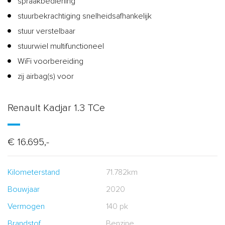
spraakbediening
stuurbekrachtiging snelheidsafhankelijk
stuur verstelbaar
stuurwiel multifunctioneel
WiFi voorbereiding
zij airbag(s) voor
Renault Kadjar 1.3 TCe
€ 16.695,-
Kilometerstand
71.782km
Bouwjaar
2020
Vermogen
140 pk
Brandstof
Benzine