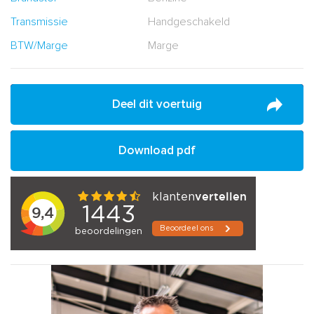
Transmissie
Handgeschakeld
BTW/Marge
Marge
Deel dit voertuig
Download pdf